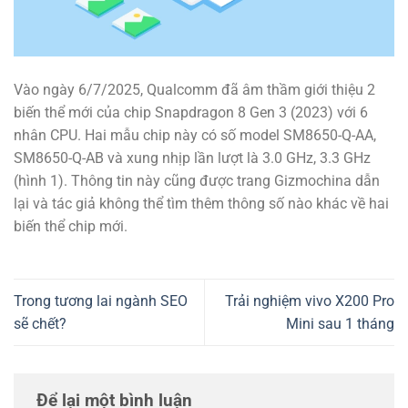
Vào ngày 6/7/2025, Qualcomm đã âm thầm giới thiệu 2
biến thể mới của chip Snapdragon 8 Gen 3 (2023) với 6
nhân CPU. Hai mẫu chip này có số model SM8650-Q-AA,
SM8650-Q-AB và xung nhịp lần lượt là 3.0 GHz, 3.3 GHz
(hình 1). Thông tin này cũng được trang Gizmochina dẫn
lại và tác giả không thể tìm thêm thông số nào khác về hai
biến thể chip mới.
Trong tương lai ngành SEO
Trải nghiệm vivo X200 Pro
sẽ chết?
Mini sau 1 tháng
Để lại một bình luận