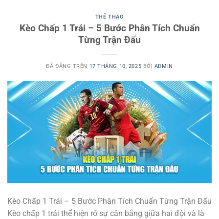
THỂ THAO
Kèo Chấp 1 Trái – 5 Bước Phân Tích Chuẩn
Từng Trận Đấu
ĐÃ ĐĂNG TRÊN
17 THÁNG 10, 2025
BỞI
ADMIN
Kèo Chấp 1 Trái – 5 Bước Phân Tích Chuẩn Từng Trận Đấu
Kèo chấp 1 trái thể hiện rõ sự cân bằng giữa hai đội và là