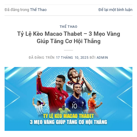
Đã đăng trong
Thể Thao
Để lại một bình luận
THỂ THAO
Tỷ Lệ Kèo Macao Thabet – 3 Mẹo Vàng
Giúp Tăng Cơ Hội Thắng
ĐÃ ĐĂNG TRÊN
17 THÁNG 10, 2025
BỞI
ADMIN