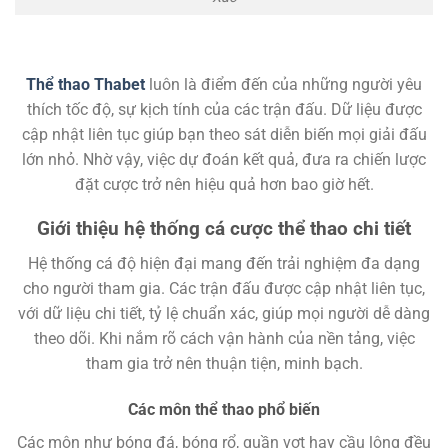
Thể thao Thabet
luôn là điểm đến của những người yêu
thích tốc độ, sự kịch tính của các trận đấu. Dữ liệu được
cập nhật liên tục giúp bạn theo sát diễn biến mọi giải đấu
lớn nhỏ. Nhờ vậy, việc dự đoán kết quả, đưa ra chiến lược
đặt cược trở nên hiệu quả hơn bao giờ hết.
Giới thiệu hệ thống cá cược thể thao chi tiết
Hệ thống cá độ hiện đại mang đến trải nghiệm đa dạng
cho người tham gia. Các trận đấu được cập nhật liên tục,
với dữ liệu chi tiết, tỷ lệ chuẩn xác, giúp mọi người dễ dàng
theo dõi. Khi nắm rõ cách vận hành của nền tảng, việc
tham gia trở nên thuận tiện, minh bạch.
Các môn thể thao phổ biến
Các môn như bóng đá, bóng rổ, quần vợt hay cầu lông đều