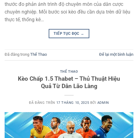
thước đo phản ánh trình độ chuyên môn của dân cược
chuyên nghiệp. Mỗi bước soi kèo đều cần dựa trên dữ liệu
thực tế, thống kê…
TIẾP TỤC ĐỌC
→
Đã đăng trong
Thể Thao
Để lại một bình luận
THỂ THAO
Kèo Chấp 1.5 Thabet – Thủ Thuật Hiệu
Quả Từ Dân Lão Làng
ĐÃ ĐĂNG TRÊN
17 THÁNG 10, 2025
BỞI
ADMIN