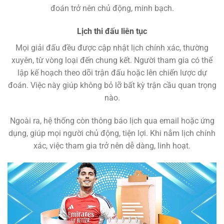
đoán trở nên chủ động, minh bạch.
Lịch thi đấu liên tục
Mọi giải đấu đều được cập nhật lịch chính xác, thường
xuyên, từ vòng loại đến chung kết. Người tham gia có thể
lập kế hoạch theo dõi trận đấu hoặc lên chiến lược dự
đoán. Việc này giúp không bỏ lỡ bất kỳ trận cầu quan trọng
nào.
Ngoài ra, hệ thống còn thông báo lịch qua email hoặc ứng
dụng, giúp mọi người chủ động, tiện lợi. Khi nắm lịch chính
xác, việc tham gia trở nên dễ dàng, linh hoạt.