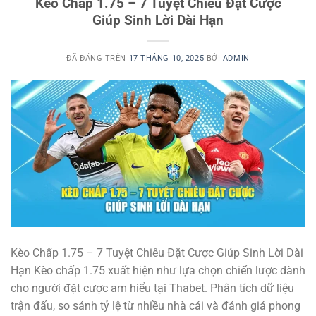
Kèo Chấp 1.75 – 7 Tuyệt Chiêu Đặt Cược
Giúp Sinh Lời Dài Hạn
ĐÃ ĐĂNG TRÊN
17 THÁNG 10, 2025
BỞI
ADMIN
Kèo Chấp 1.75 – 7 Tuyệt Chiêu Đặt Cược Giúp Sinh Lời Dài
Hạn Kèo chấp 1.75 xuất hiện như lựa chọn chiến lược dành
cho người đặt cược am hiểu tại Thabet. Phân tích dữ liệu
trận đấu, so sánh tỷ lệ từ nhiều nhà cái và đánh giá phong