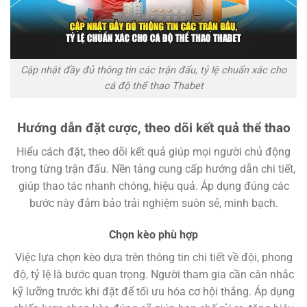
Cập nhật đầy đủ thông tin các trận đấu, tỷ lệ chuẩn xác cho
cá độ thể thao Thabet
Hướng dẫn đặt cược, theo dõi kết quả thể thao
Hiểu cách đặt, theo dõi kết quả giúp mọi người chủ động
trong từng trận đấu. Nền tảng cung cấp hướng dẫn chi tiết,
giúp thao tác nhanh chóng, hiệu quả. Áp dụng đúng các
bước này đảm bảo trải nghiệm suôn sẻ, minh bạch.
Chọn kèo phù hợp
Việc lựa chọn kèo dựa trên thông tin chi tiết về đội, phong
độ, tỷ lệ là bước quan trọng. Người tham gia cần cân nhắc
kỹ lưỡng trước khi đặt để tối ưu hóa cơ hội thắng. Áp dụng