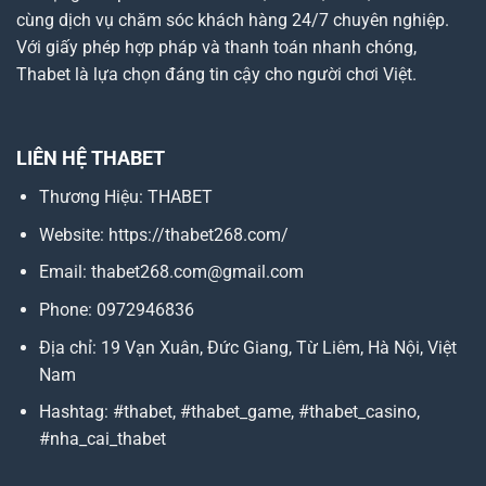
cùng dịch vụ chăm sóc khách hàng 24/7 chuyên nghiệp.
Với giấy phép hợp pháp và thanh toán nhanh chóng,
Thabet là lựa chọn đáng tin cậy cho người chơi Việt.
LIÊN HỆ THABET
Thương Hiệu:
THABET
Website:
https://thabet268.com/
Email:
thabet268.com@gmail.com
Phone: 0972946836
Địa chỉ: 19 Vạn Xuân, Đức Giang, Từ Liêm, Hà Nội, Việt
Nam
Hashtag: #thabet, #thabet_game, #thabet_casino,
#nha_cai_thabet