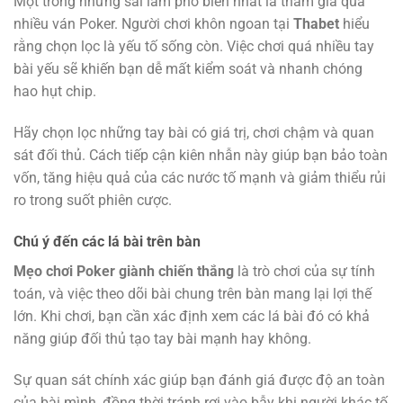
Một trong những sai lầm phổ biến nhất là tham gia quá
nhiều ván Poker. Người chơi khôn ngoan tại
Thabet
hiểu
rằng chọn lọc là yếu tố sống còn. Việc chơi quá nhiều tay
bài yếu sẽ khiến bạn dễ mất kiểm soát và nhanh chóng
hao hụt chip.
Hãy chọn lọc những tay bài có giá trị, chơi chậm và quan
sát đối thủ. Cách tiếp cận kiên nhẫn này giúp bạn bảo toàn
vốn, tăng hiệu quả của các nước tố mạnh và giảm thiểu rủi
ro trong suốt phiên cược.
Chú ý đến các lá bài trên bàn
Mẹo chơi Poker giành chiến thắng
là trò chơi của sự tính
toán, và việc theo dõi bài chung trên bàn mang lại lợi thế
lớn. Khi chơi, bạn cần xác định xem các lá bài đó có khả
năng giúp đối thủ tạo tay bài mạnh hay không.
Sự quan sát chính xác giúp bạn đánh giá được độ an toàn
của bài mình, đồng thời tránh rơi vào bẫy khi người khác tố