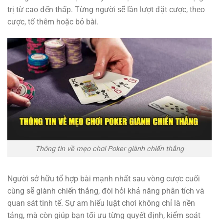
trị từ cao đến thấp. Từng người sẽ lần lượt đặt cược, theo
cược, tố thêm hoặc bỏ bài.
Thông tin về mẹo chơi Poker giành chiến thắng
Người sở hữu tổ hợp bài mạnh nhất sau vòng cược cuối
cùng sẽ giành chiến thắng, đòi hỏi khả năng phân tích và
quan sát tinh tế. Sự am hiểu luật chơi không chỉ là nền
tảng, mà còn giúp bạn tối ưu từng quyết định, kiểm soát