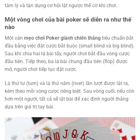
tâm lý và tận dụng cơ hội lật ngược thế cờ khi chơi.
Một vòng chơi của bài poker sẽ diễn ra như thế
nào
Một ván
mẹo chơi Poker giành chiến thắng
tiêu chuẩn bắt
đầu bằng việc đặt cược bắt buộc (small blind và big blind).
Sau khi chia hai lá bài tẩy, người chơi bắt đầu vòng cược
đầu tiên. Tiếp theo, ba lá bài chung đầu tiên (flop) được
mở, người chơi tiếp tục đặt cược.
Lá thứ tư (turn) và lá thứ năm (river) lần lượt được lật ra,
kèm theo mỗi vòng cược riêng biệt. Sau vòng cuối, nếu còn
hơn một người, tất cả sẽ lật bài để xác định người thắng
dựa trên giá trị tay bài.