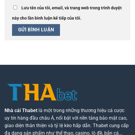
Lưu tên của tôi, email, và trang web trong trình duyệt
này cho lần bình luận kế tiếp của tôi.
Nhà cái Thabet
là một trong những thương hiệu cá cược
uy tín hàng đầu châu Á, nổi bật với nền tảng bảo mật cao,
giao diện thân thiện và tỷ lệ kèo hấp dẫn. Thabet cung cấp
đa dạng sản phẩm như thể thao, casino, lô đề, bắn cá...