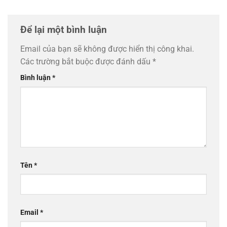
Để lại một bình luận
Email của bạn sẽ không được hiển thị công khai.
Các trường bắt buộc được đánh dấu
*
Bình luận
*
Tên
*
Email
*