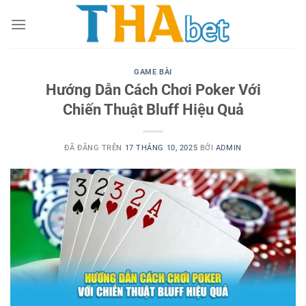
Chuyển
đến
nội
dung
GAME BÀI
Hướng Dẫn Cách Chơi Poker Với
Chiến Thuật Bluff Hiệu Quả
ĐÃ ĐĂNG TRÊN
17 THÁNG 10, 2025
BỞI
ADMIN