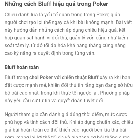
Những cách Bluff hiệu quả trong Poker
Chiêu đánh lừa là yếu tố quan trọng trong Poker, giúp
người chơi tạo lợi thế ngay cả khi bài không mạnh. Bài viết
này hướng dẫn những cách áp dụng chiêu hiệu quả, kết
hợp quan sát hành vi đối thủ, quản lý vốn cũng như kiểm
soát tâm lý, từ đó tối đa hóa khả năng thắng cùng nâng
cao kỹ năng ra quyết định trong từng ván.
Bluff hoàn toàn
Bluff trong
chơi Poker với chiến thuật Bluff
xảy ra khi bạn
đặt cược mạnh mẽ, khiến đối thủ tin rằng bạn đang sở hữu
bộ bài cao nhất, trong khi thực tế ngược lại. Phương pháp
này yêu cầu sự tự tin và quyết đoán tuyệt đối.
Người tham gia cần đánh giá đúng thời điểm, mức cược
phù hợp và tính cách đối thủ. Khi áp dụng chuẩn xác, chiêu
giả bài hoàn toàn có thể khiến các người bên kia thả bài
sớm, mang lại lợi thế tối đa và gia tăng cơ hội thắng cược