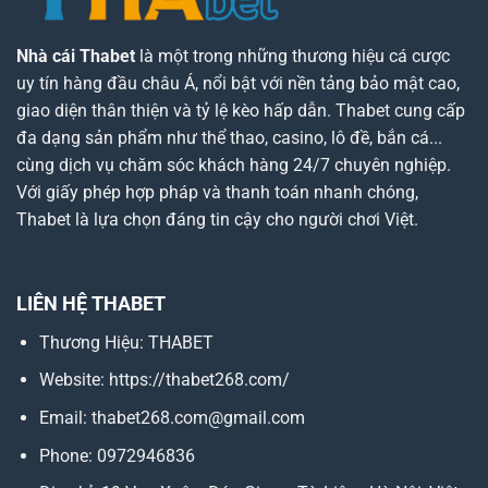
Nhà cái Thabet
là một trong những thương hiệu cá cược
uy tín hàng đầu châu Á, nổi bật với nền tảng bảo mật cao,
giao diện thân thiện và tỷ lệ kèo hấp dẫn. Thabet cung cấp
đa dạng sản phẩm như thể thao, casino, lô đề, bắn cá...
cùng dịch vụ chăm sóc khách hàng 24/7 chuyên nghiệp.
Với giấy phép hợp pháp và thanh toán nhanh chóng,
Thabet là lựa chọn đáng tin cậy cho người chơi Việt.
LIÊN HỆ THABET
Thương Hiệu:
THABET
Website:
https://thabet268.com/
Email:
thabet268.com@gmail.com
Phone: 0972946836