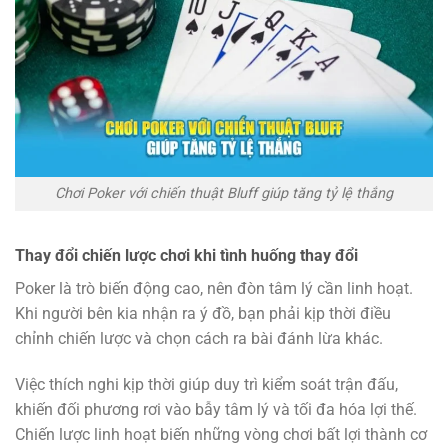
Chơi Poker với chiến thuật Bluff giúp tăng tỷ lệ thắng
Thay đổi chiến lược chơi khi tình huống thay đổi
Poker là trò biến động cao, nên đòn tâm lý cần linh hoạt.
Khi người bên kia nhận ra ý đồ, bạn phải kịp thời điều
chỉnh chiến lược và chọn cách ra bài đánh lừa khác.
Việc thích nghi kịp thời giúp duy trì kiểm soát trận đấu,
khiến đối phương rơi vào bẫy tâm lý và tối đa hóa lợi thế.
Chiến lược linh hoạt biến những vòng chơi bất lợi thành cơ