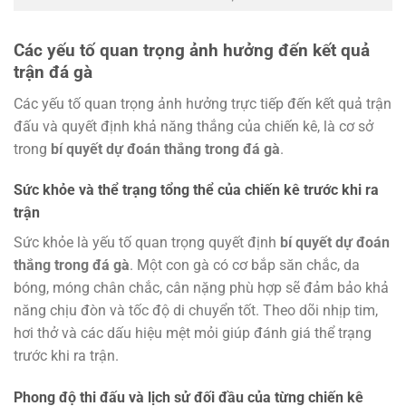
Các yếu tố quan trọng ảnh hưởng đến kết quả
trận đá gà
Các yếu tố quan trọng ảnh hưởng trực tiếp đến kết quả trận
đấu và quyết định khả năng thắng của chiến kê, là cơ sở
trong
bí quyết dự đoán thắng trong đá gà
.
Sức khỏe và thể trạng tổng thể của chiến kê trước khi ra
trận
Sức khỏe là yếu tố quan trọng quyết định
bí quyết dự đoán
thắng trong đá gà
. Một con gà có cơ bắp săn chắc, da
bóng, móng chân chắc, cân nặng phù hợp sẽ đảm bảo khả
năng chịu đòn và tốc độ di chuyển tốt. Theo dõi nhịp tim,
hơi thở và các dấu hiệu mệt mỏi giúp đánh giá thể trạng
trước khi ra trận.
Phong độ thi đấu và lịch sử đối đầu của từng chiến kê