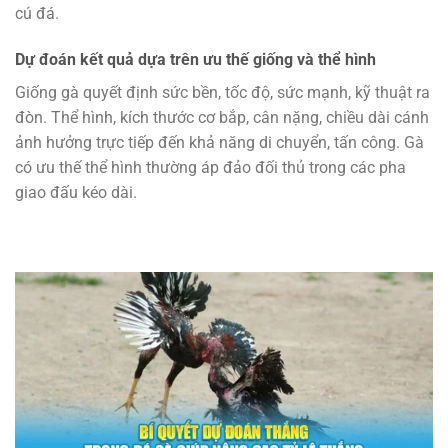
cú đá.
Dự đoán kết quả dựa trên ưu thế giống và thể hình
Giống gà quyết định sức bền, tốc độ, sức mạnh, kỹ thuật ra
đòn. Thể hình, kích thước cơ bắp, cân nặng, chiều dài cánh
ảnh hưởng trực tiếp đến khả năng di chuyển, tấn công. Gà
có ưu thế thể hình thường áp đảo đối thủ trong các pha
giao đấu kéo dài.