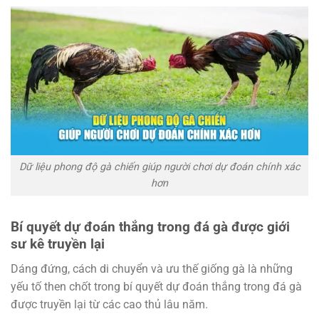
Dữ liệu phong độ gà chiến giúp người chơi dự đoán chính xác
hơn
Bí quyết dự đoán thắng trong đá gà được giới
sư kê truyền lại
Dáng đứng, cách di chuyển và ưu thế giống gà là những
yếu tố then chốt trong bí quyết dự đoán thắng trong đá gà
được truyền lại từ các cao thủ lâu năm.